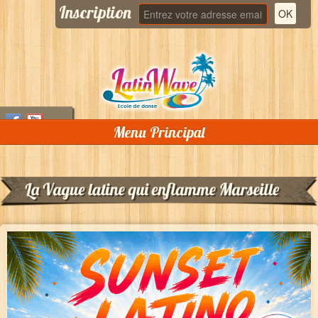
Inscription
Menu Principal
Accueil
Qui sommes nous ?
Cours
Stages
Soirées
DJ Lolo « Bachatero »