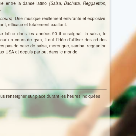
ie entre la danse latino
(Salsa, Bachata, Reggaetton,
.
 cours)
. Une musique réellement enivrante et explosive.
t, efficace et totalement exaltant.
 latine dans les années 90 il enseignait la salsa, le
our un cours de gym, il eut l’idée d’utiliser des cd des
s, des pas de base de salsa, merengue, samba, reggaeton
aux USA et depuis partout dans le monde.
us renseigner sur place durant les heures indiquées