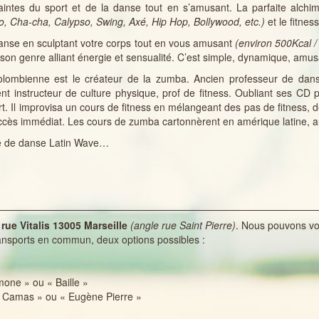
intes du sport et de la danse tout en s’amusant. La parfaite alchim
 Cha-cha, Calypso, Swing, Axé, Hip Hop, Bollywood, etc.)
et le fitness
nse en sculptant votre corps tout en vous amusant
(environ 500Kcal /
n genre alliant énergie et sensualité. C’est simple, dynamique, amusan
colombienne est le créateur de la zumba. Ancien professeur de danse
nt instructeur de culture physique, prof de fitness. Oubliant ses CD p
rt. Il improvisa un cours de fitness en mélangeant des pas de fitnes
ccès immédiat. Les cours de zumba cartonnèrent en amérique latine, 
le de danse Latin Wave…
ue Vitalis 13005 Marseille
(angle rue Saint Pierre)
. Nous pouvons vo
transports en commun, deux options possibles :
imone » ou « Baille »
« Camas » ou « Eugène Pierre »