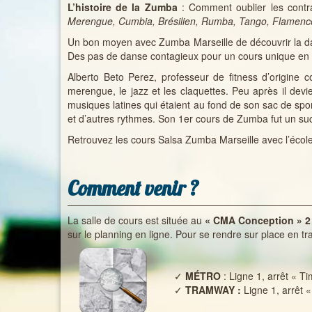
L’histoire de la Zumba
: Comment oublier les contra
Merengue, Cumbia, Brésilien, Rumba, Tango, Flamenco,
Un bon moyen avec Zumba Marseille de découvrir la da
Des pas de danse contagieux pour un cours unique en so
Alberto Beto Perez, professeur de fitness d’origine 
merengue, le jazz et les claquettes. Peu après il devie
musiques latines qui étaient au fond de son sac de spo
et d’autres rythmes. Son 1er cours de Zumba fut un su
Retrouvez les cours Salsa Zumba Marseille avec l’éco
Comment venir ?
La salle de cours est située au
« CMA Conception » 2 r
sur le planning en ligne. Pour se rendre sur place en 
✓
MÉTRO
: Ligne 1, arrêt « T
✓
TRAMWAY :
Ligne 1, arrêt 