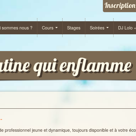
Inscription
i sommes nous ?
Cours
Stages
Soirées
DJ Lolo 
…
professionnel jeune et dynamique, toujours disponible et à votre écout