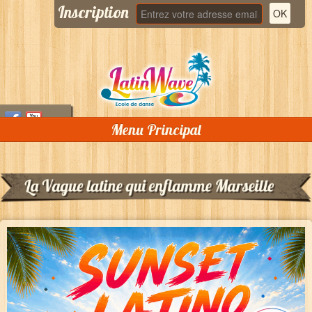
Inscription
Menu Principal
Accueil
Qui sommes nous ?
Cours
Stages
Soirées
DJ Lolo « Bachatero »