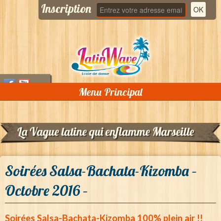
Inscription
Menu Principal
Accueil
Qui sommes nous ?
Cours
Soirées Salsa-Bachata-Kizomba –
Stages
Octobre 2016 –
Soirées
DJ Lolo « Bachatero »
Soirées Salsa-Bachata-Kizomba 100% plein air !!