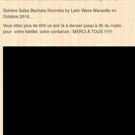
Galerie
Soirées Salsa Bachata Kizomba by Latin Wave Marseille en
Octobre 2016…
Contact
Vous étiez plus de 600 ce soir là à danser jusqu’à 3h du matin,
pour votre fidélité, votre confiance : MERCI À TOUS !!!!!!!