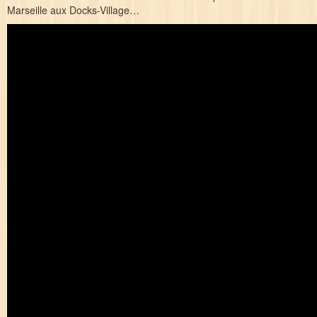
Marseille aux Docks-Village…
Galerie
Contact