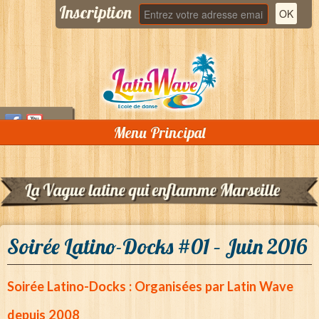
Inscription
Menu Principal
Accueil
Qui sommes nous ?
Cours
Soirée Latino-Docks #01 – Juin 2016
Stages
Soirées
Soirée Latino-Docks : Organisées par Latin Wave
DJ Lolo « Bachatero »
depuis 2008